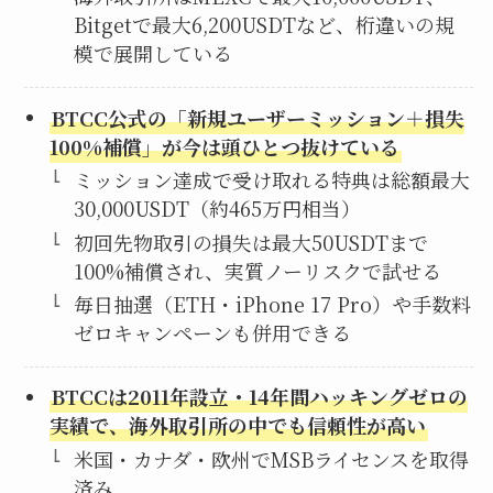
Bitgetで最大6,200USDTなど、桁違いの規
模で展開している
BTCC公式の「新規ユーザーミッション＋損失
100%補償」が今は頭ひとつ抜けている
ミッション達成で受け取れる特典は総額最大
30,000USDT（約465万円相当）
初回先物取引の損失は最大50USDTまで
100%補償され、実質ノーリスクで試せる
毎日抽選（ETH・iPhone 17 Pro）や手数料
ゼロキャンペーンも併用できる
BTCCは2011年設立・14年間ハッキングゼロの
実績で、海外取引所の中でも信頼性が高い
米国・カナダ・欧州でMSBライセンスを取得
済み