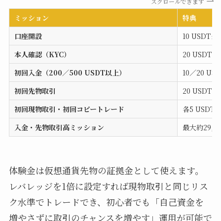
スクロールできます
ミッション
特典
口座開設
10 USDT
本人確認（KYC）
20 USDT
初回入金（200／500 USDT以上）
10／20 U
初回先物取引
20 USDT
初回現物取引・初回コピートレード
各5 USDT
入金・先物取引高ミッション
最大約29,
体験金は仮想通貨先物の証拠金として使えます。
レバレッジを1倍に設定すれば現物取引と同じリス
ク水準でトレードでき、初心者でも「自己資金を
増やさずに取引のチャンスを増やす」運用が可能で