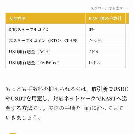
スクロールできます
入金方法
KAST側の手数料
補
対応ステーブルコイン
0%
U
非ステーブルコイン（BTC・ETH等）
2〜5%
自
USD銀行送金（ACH）
2ドル
地
USD銀行送金（FedWire）
15ドル
地
もっとも手数料を抑えられるのは、
取引所でUSDC
やUSDTを用意し、対応ネットワークでKASTへ送
金する方法
です。実際の手順を画面に沿って見て
いきましょう。