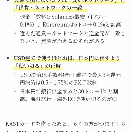
「通貨・ネットワークの一致」
送金手数料はSolanaが最安（1ドル＋
0.1%）、Ethereumは6ドル＋0.1%と割高
選んだ通貨＋ネットワークと送金元が一致し
ないと、資産が消えるおそれがある
USD建てで使うほどお得、日本円に戻すより
「使い切る」が正解
USD決済は手数料0%＋確定で最大3%還元、
円決済は0.5〜1.75%のFX手数料
日本円で銀行出金すると30ドル＋1%と割
高。海外旅行・海外ECで使い切るのが◎
KASTカードを作ったあと、多くの方がつまずくの