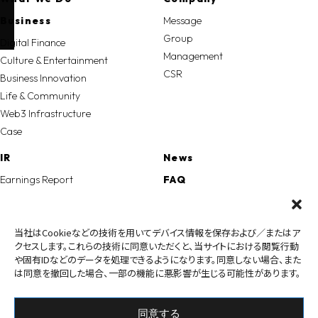
Business
Message
Group
Digital Finance
Management
Culture & Entertainment
CSR
Business Innovation
Life & Community
Web3 Infrastructure
Case
IR
News
Earnings Report
FAQ
Disclosure
Recruit
Securities Report
Seminar
当社はCookieなどの技術を用いてデバイス情報を保存および／またはア
Shareholders Meeting
クセスします。これらの技術に同意いただくと、当サイトにおける閲覧行動
Contact
Financial Highlight
や固有IDなどのデータを処理できるようになります。同意しない場合、また
Crypto
Financial Information
は同意を撤回した場合、一部の機能に悪影響が生じる可能性があります。
IR News
IR Schedule
同意する