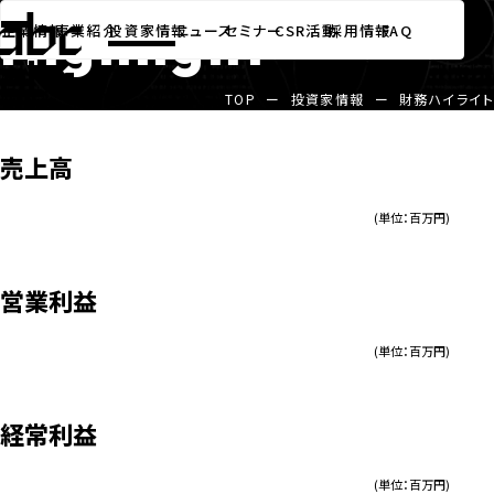
財務ハイライト
Highlight
企業情報
事業紹介
投資家情報
ニュース
セミナー
CSR活動
採用情報
FAQ
TOP
ー
投資家情報
ー
財務ハイライト
売上高
(単位：百万円)
営業利益
(単位：百万円)
経常利益
(単位：百万円)