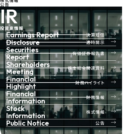
株式情報
公告
IR
投資家情報
Earnings Report
決算短信
Disclosure
適時開示
Securities
有価証券報告書
Report
Shareholders
株主総会関連資料
Meeting
Financial
財務ハイライト
Highlight
Financial
財務情報
Information
Stock
株式情報
Information
Public Notice
公告