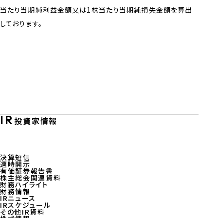
当たり当期純利益金額又は1株当たり当期純損失金額を算出
しております。
IR
投資家情報
決算短信
適時開示
有価証券報告書
株主総会関連資料
財務ハイライト
財務情報
IRニュース
IRスケジュール
その他IR資料