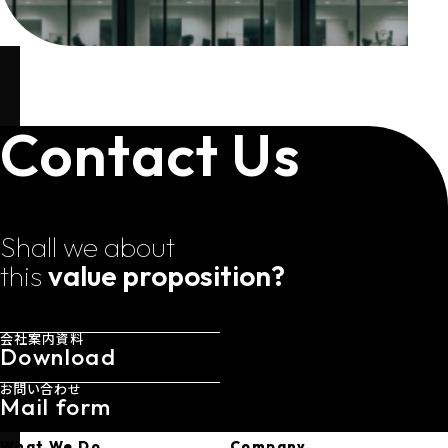
Contact Us
Shall we about
this
value proposition?
会社案内資料
Download
お問い合わせ
Mail form
What We Do
Company