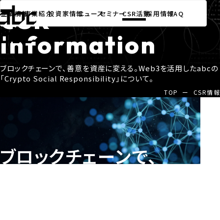
CSR情報
CSR
企業情報
事業紹介
投資家情報
ニュース
セミナー
CSR活動
採用情報
FAQ
Information
ブロックチェーンで、善意を資産に変える。Web3を活用したabcの
「Crypto Social Responsibility」について。
TOP
ー
CSR情報
ブロックチェーンで、
善意を資産に変える。
社会貢献はこれまで一方通行だった。
Web3の仕組みにより、支援や応援が価値として記