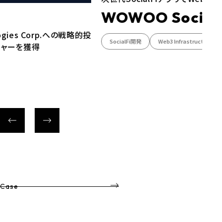
WOWOO SocialFiア
orp.への戦略的投
SocialFi開発
Web3 Infrastructure
Case