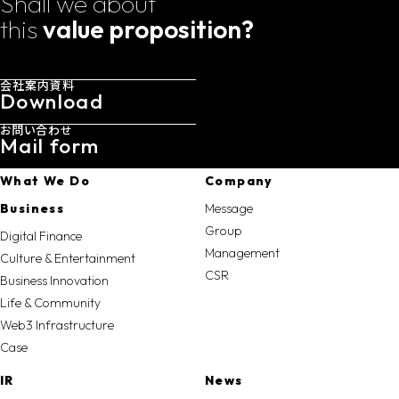
Shall we about
this
value proposition?
会社案内資料
Download
お問い合わせ
Mail form
What We Do
Company
Business
Message
Group
Digital Finance
Management
Culture & Entertainment
CSR
Business Innovation
Life & Community
Web3 Infrastructure
Case
IR
News