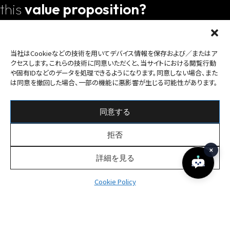
this
value proposition?
会社案内資料
Download
当社はCookieなどの技術を用いてデバイス情報を保存および／またはア
クセスします。これらの技術に同意いただくと、当サイトにおける閲覧行動
お問い合わせ
や固有IDなどのデータを処理できるようになります。同意しない場合、また
Mail form
は同意を撤回した場合、一部の機能に悪影響が生じる可能性があります。
What We Do
Company
同意する
Business
Message
Group
Digital Finance
拒否
Management
Culture & Entertainment
CSR
Business Innovation
詳細を見る
Life & Community
Web3 Infrastructure
Cookie Policy
Case
IR
News
Earnings Report
FAQ