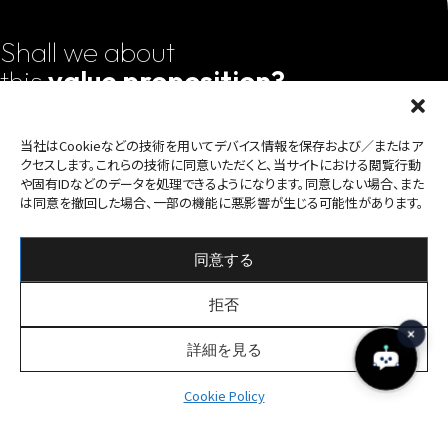
Shall we about
this
value proposition?
会社案内資料
当社はCookieなどの技術を用いてデバイス情報を保存および／またはア
Download
クセスします。これらの技術に同意いただくと、当サイトにおける閲覧行動
や固有IDなどのデータを処理できるようになります。同意しない場合、また
お問い合わせ
は同意を撤回した場合、一部の機能に悪影響が生じる可能性があります。
Mail form
What We Do
Company
同意する
Business
Message
拒否
Group
Digital Finance
Management
Culture & Entertainment
詳細を見る
CSR
Business Innovation
Life & Community
Cookie Policy
Web3 Infrastructure
Case