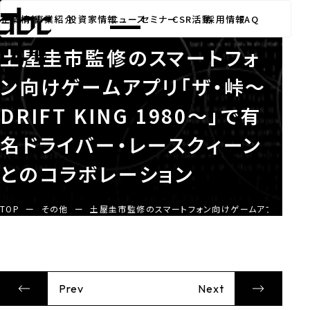
その他
ニュース
2021.07.20
企業情報
事業紹介
投資家情報
ニュース
セミナー
CSR活動
採用情報
FAQ
土屋圭市監修のスマートフォ
ン向けゲームアプリ「ザ・峠～
DRIFT KING 1980～」で有
名ドライバー・レースクィーン
とのコラボレーション
TOP
ー
その他
ー
土屋圭市監修のスマートフォン向けゲームアプリ「ザ・峠～D
Prev
Next