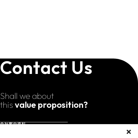
Contact Us
Shall we about
this
value proposition?
会社案内資料
Download