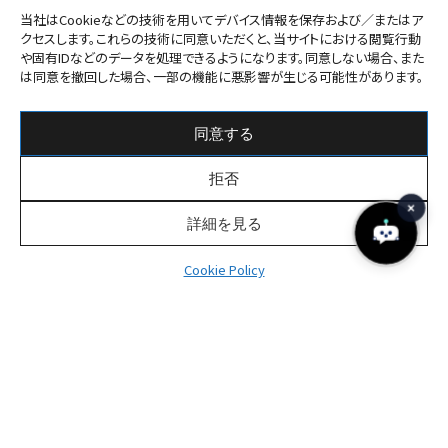
お問い合わせ
Mail form
当社はCookieなどの技術を用いてデバイス情報を保存および／またはア
クセスします。これらの技術に同意いただくと、当サイトにおける閲覧行動
や固有IDなどのデータを処理できるようになります。同意しない場合、また
What We Do
Company
は同意を撤回した場合、一部の機能に悪影響が生じる可能性があります。
Business
Message
Group
Digital Finance
同意する
Management
Culture & Entertainment
CSR
Business Innovation
拒否
Life & Community
Web3 Infrastructure
詳細を見る
Case
Cookie Policy
IR
News
Earnings Report
FAQ
Disclosure
Recruit
Securities Report
Seminar
Shareholders Meeting
Contact
Financial Highlight
Crypto
Financial Information