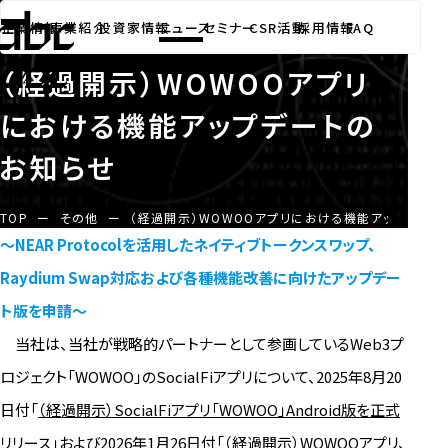
その他
ニュース
2026.05.29
企業情報
事業紹介
投資家情報
ニュース
セミナー
CSR活動
採用情報
FAQ
（経過開示）WOWOOアプリ
における機能アップデートの
お知らせ
TOP
ー
その他
ー
（経過開示）WOWOOアプリにおける機能アップデート
～NEAR Protocolを活用したネイティブトークンスワップ、
Raydium Swap対応および各種機能改善に向けたアップデー
ト版を申請～
当社は、当社が戦略的パートナーとして参画しているWeb3プ
ロジェクト「WOWOO」のSocialFiアプリについて、2025年8月20
日付「
（経過開示）SocialFiアプリ「WOWOO」Android版を正式
リリース
」および2026年1月26日付「
（経過開示）WOWOOアプリ、