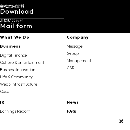
会社案内資料
Download
お問い合わせ
Mail form
What We Do
Company
Business
Message
Group
Digital Finance
Management
Culture & Entertainment
CSR
Business Innovation
Life & Community
Web3 Infrastructure
Case
IR
News
Earnings Report
FAQ
Disclosure
Recruit
Securities Report
Seminar